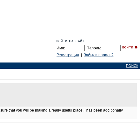
Имя:
Пароль:
Регистрация
|
Забыли пароль?
ПОИСК
sure that you will be making a really useful place. I has been additionally