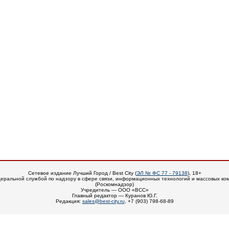
Сетевое издание Лучший Город / Best City (
ЭЛ № ФС 77 - 79138
), 18+
еральной службой по надзору в сфере связи, информационных технологий и массовых ко
(Роскомнадзор)
Учредитель — ООО «ВСС»
Главный редактор — Куранов Ю.Г.
Редакция:
sales@best-city.ru
, +7 (903) 798-68-89