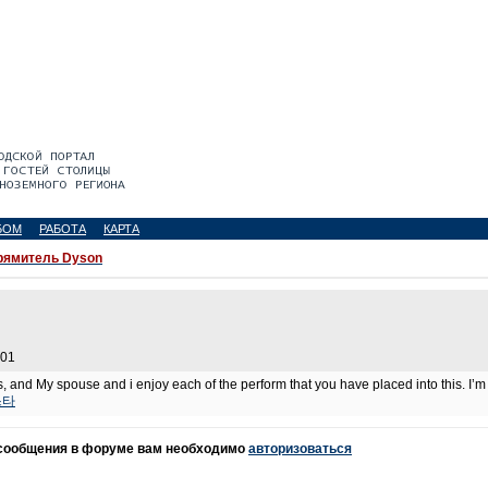
БОМ
РАБОТА
КАРТА
ямитель Dyson
:01
, and My spouse and i enjoy each of the perform that you have placed into this. I’m 
스타
 сообщения в форуме вам необходимо
авторизоваться