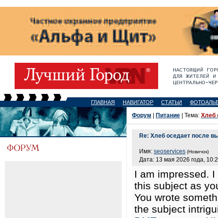
ГЛАВНАЯ
НАВИГАТОР
СТАТЬИ
ФОТОАЛЬ
Форум
|
Питание
| Тема:
Хлеб 
Re: Хлеб оседает после в
Имя:
seoservices
(Новичок)
Дата: 13 мая 2026 года, 10:
I am impressed. I
this subject as yo
You wrote someth
the subject intrig