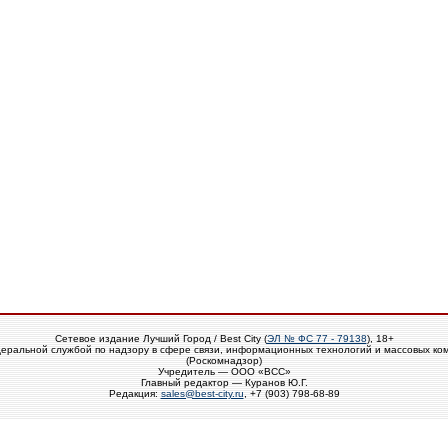
Сетевое издание Лучший Город / Best City (
ЭЛ № ФС 77 - 79138
), 18+
еральной службой по надзору в сфере связи, информационных технологий и массовых ко
(Роскомнадзор)
Учредитель — ООО «ВСС»
Главный редактор — Куранов Ю.Г.
Редакция:
sales@best-city.ru
, +7 (903) 798-68-89