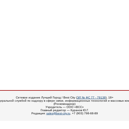
Сетевое издание Лучший Город / Best City (
ЭЛ № ФС 77 - 79138
), 18+
еральной службой по надзору в сфере связи, информационных технологий и массовых ко
(Роскомнадзор)
Учредитель — ООО «ВСС»
Главный редактор — Куранов Ю.Г.
Редакция:
sales@best-city.ru
, +7 (903) 798-68-89