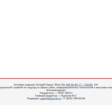
Сетевое издание Лучший Город / Best City (
ЭЛ № ФС 77 - 79138
), 18+
еральной службой по надзору в сфере связи, информационных технологий и массовых ко
(Роскомнадзор)
Учредитель — ООО «ВСС»
Главный редактор — Куранов Ю.Г.
Редакция:
sales@best-city.ru
, +7 (903) 798-68-89