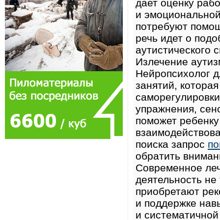
дает оценку рабо
и эмоциональной
потребуют помощ
речь идет о подо
аутистического с
Излечение аутиз
Нейропсихолог д
занятий, котора
саморегулировки
упражнения, сен
поможет ребенку
взаимодействова
поиска запрос
по
обратить вниман
Современное леч
деятельность не 
приобретают рек
и поддержке нав
и систематичной