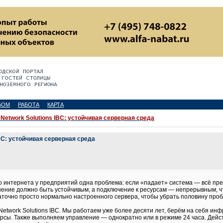
БОМ
РАБОТА
КАРТА
Network Solutions IBC: устойчивая серверная среда
BC: устойчивая серверная среда
о интернета у предприятий одна проблема: если «падает» система — всё пре
нение должно быть устойчивым, а подключение к ресурсам — непрерывным, ч
таточно просто нормально настроенного сервера, чтобы убрать половину проб
etwork Solutions IBC. Мы работаем уже более десяти лет, берём на себя ин
рсы. Также выполняем управление — однократно или в режиме 24 часа. Дейст