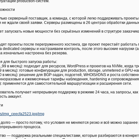
луатации production-систем.
можности
ько серверный поставщик, а команда, с которой легко поддерживать проекты
и не ждали своей заявки. Серверы размещены в 26 центрах обработки данных
т запускать новые мощности без серьёзных изменений в структуре заказчик
дят проекты после перегруженного хостинга, где проект перестаёт работать 
 dedicated серверы и настраиваем контроль, после этого высокие нагрузки (
а изначально настроена без резерва.
ия для быстрого запуска работы:
 1,99 в месяц): подходит для ресурсов, WordPress и проектов на NVMe, когда 
,99 в месяц): готовые конфигурации для production, storage, unmetered и GPU-
9,00 в месяц): решение для BGP-задач, подсетей, WHOIS/rDNS и роста собстве
 единоразовые и ежемесячные тарифы наблюдения, hardening и сопровождения 
,00): применяется для самостоятельной маршрутизации и расширения сети.
зователь получает непрерывную поддержку в режиме 24 часа, на запросы, как
есть аккаунт.
ти
oads/img_ceecfa2523.jpg/img
долго — просто потому, что условия не меняются резко и всё можно заранее 
епрерывного процесса.
во — поддержка реальными специалистами, которые разбираются в конкретн