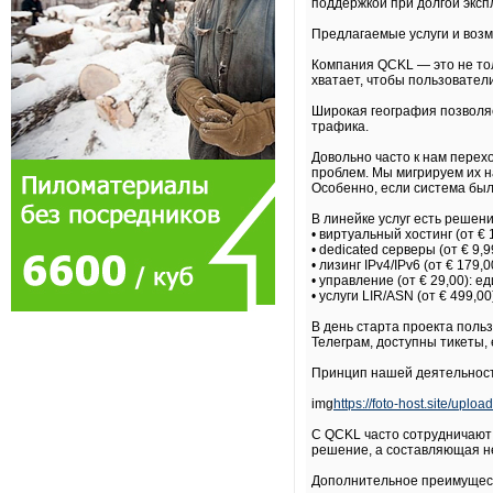
поддержкой при долгой эксп
Предлагаемые услуги и воз
Компания QCKL — это не тол
хватает, чтобы пользовател
Широкая география позволяе
трафика.
Довольно часто к нам перехо
проблем. Мы мигрируем их на
Особенно, если система был
В линейке услуг есть решен
• виртуальный хостинг (от €
• dedicated серверы (от € 9
• лизинг IPv4/IPv6 (от € 17
• управление (от € 29,00):
• услуги LIR/ASN (от € 499
В день старта проекта поль
Телеграм, доступны тикеты, 
Принцип нашей деятельнос
img
https://foto-host.site/upl
С QCKL часто сотрудничают 
решение, а составляющая н
Дополнительное преимущест