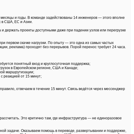
 месяцы и годы. В команде задействованы 14 инженеров — этого вполне
 в США, ЕС и Азии.
а и держать проекты доступными даже при падении узлов или перегрузке
при первом скачке нагрузки. По опыту — это одна из самых частых
акции, реклама) проходят без перерывов. Порой перенос требует 24 часа.
требуется понятный вход и круглосуточная поддержка;
нагрузок в Европейском регионе, США и Канаде;
нной маршрутизации;
с реакцией от 15 минут;
 правило, отвечаем в течение 15 минут. Связь ведётся через мессенджер
рассчитать. Это критично там, где инфраструктура — не единоразовое
ой задаче. Оказываем помощь в переводе, развертывании и поддержке,