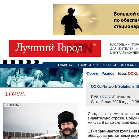
ГЛАВНАЯ
НАВИГАТОР
СТАТЬИ
ФОТОАЛЬ
Форум
|
Разное
| Тема:
QCKL 
QCKL Network Solutions I
Имя:
nogjfyjyhf
(Новичок)
Дата: 5 мая 2026 года, 9:09
Сегодня во время тотальног
значительно строже. Соеди
минуту. В ряде случаев дос
Этим занимается компания N
оборудование, сетевые ресу