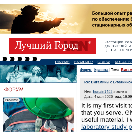
ГЛАВНАЯ
НАВИГАТОР
СТАТЬИ
ФОТОАЛЬ
Форум
|
Красота
| Тема:
Витам
Re: Витамины с L-теанино
Имя:
hunain1452
(Новичок)
Дата: 4 мая 2026 года, 16:09
It is my first visi
that you serve. G
useful material. I
laboratory study 