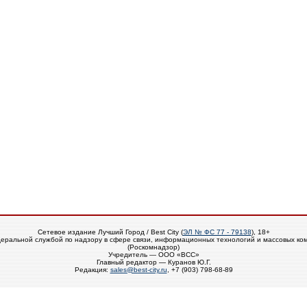
Сетевое издание Лучший Город / Best City (
ЭЛ № ФС 77 - 79138
), 18+
еральной службой по надзору в сфере связи, информационных технологий и массовых ко
(Роскомнадзор)
Учредитель — ООО «ВСС»
Главный редактор — Куранов Ю.Г.
Редакция:
sales@best-city.ru
, +7 (903) 798-68-89