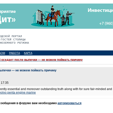
БОМ
РАБОТА
КАРТА
 оседает после выпечки — не можем поймать причину
выпечки — не можем поймать причину
 17:35
arently essential and moreover outstanding truth along with for sure fair-minded an
volvo penta engine marine
 сообщения в форуме вам необходимо
авторизоваться