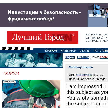
ГЛАВНАЯ
НАВИГАТОР
СТАТЬИ
ФОТОАЛЬ
Форум
|
Питание
| Тема:
Хлеб 
Mushtaq Hussain
Имя:
seoservices
(Новичок)
Дата: 30 апреля 2026 года, 
I am impressed. I
this subject as yo
You wrote someth
the subject intrig