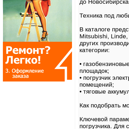
до Новосибирска
Техника под люб
В каталоге пред
Mitsubishi, Linde
других производ
категории:
• газобензиновы
площадок;
• погрузчик эле
помещений;
• тяговые аккуму
Как подобрать м
Ключевой параме
погрузчика. Для 