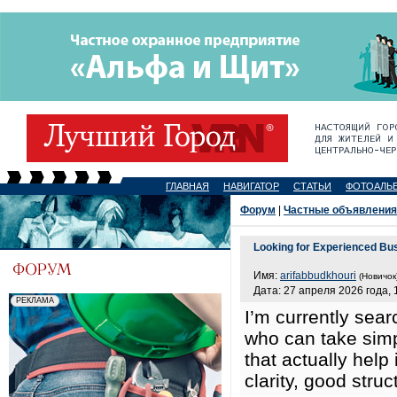
ГЛАВНАЯ
НАВИГАТОР
СТАТЬИ
ФОТОАЛЬ
Форум
|
Частные объявления
Looking for Experienced Bu
Имя:
arifabbudkhouri
(Новичок
Дата: 27 апреля 2026 года, 
I’m currently sear
who can take simpl
that actually hel
clarity, good stru