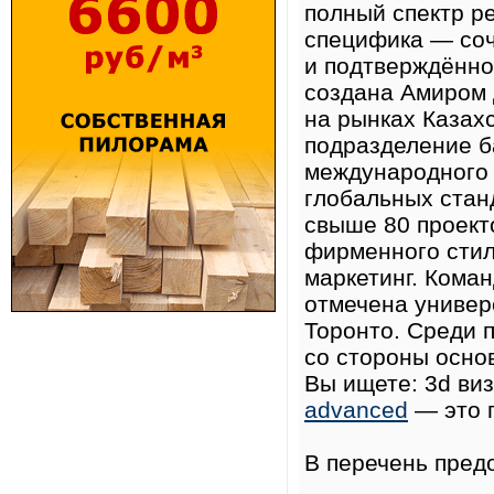
полный спектр р
специфика — соч
и подтверждённо
создана Амиром 
на рынках Казах
подразделение б
международного 
глобальных стан
свыше 80 проекто
фирменного стил
маркетинг. Кома
отмечена универ
Торонто. Среди
со стороны основ
Вы ищете: 3d ви
advanced
— это 
В перечень пред