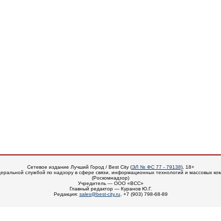
Сетевое издание Лучший Город / Best City (
ЭЛ № ФС 77 - 79138
), 18+
еральной службой по надзору в сфере связи, информационных технологий и массовых ко
(Роскомнадзор)
Учредитель — ООО «ВСС»
Главный редактор — Куранов Ю.Г.
Редакция:
sales@best-city.ru
, +7 (903) 798-68-89