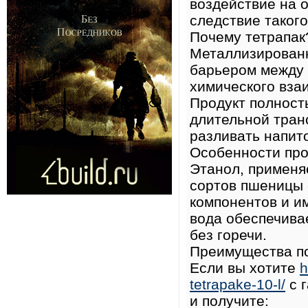
воздействие на 
следствие такого
Почему тетрапак
Металлизированн
барьером между 
химического взаи
Продукт полност
длительной тран
разливать напито
Особенности про
Этанол, применя
сортов пшеницы 
компонентов и и
вода обеспечива
без горечи.
Преимущества по
Если вы хотите
h
tetrapake-10-l/
с г
и получите: