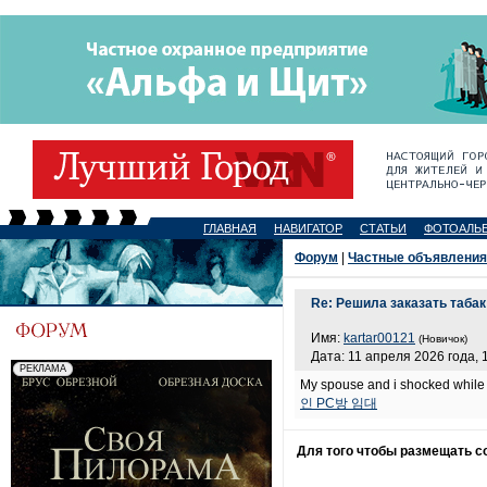
ГЛАВНАЯ
НАВИГАТОР
СТАТЬИ
ФОТОАЛЬ
Форум
|
Частные объявления
Re: Решила заказать табак
Имя:
kartar00121
(Новичок)
Дата: 11 апреля 2026 года, 
My spouse and i shocked while u
인 PC방 임대
Для того чтобы размещать 