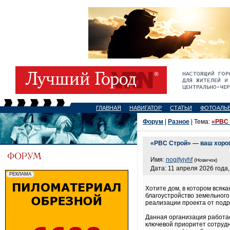
ГЛАВНАЯ
НАВИГАТОР
СТАТЬИ
ФОТОАЛЬ
Форум
|
Разное
| Тема:
«РВС 
«РВС Строй» — ваш хорош
Имя:
nogjfyjyhf
(Новичок)
Дата: 11 апреля 2026 года,
Хотите дом, в котором всяк
благоустройство земельного
реализации проекта от подр
Данная организация работае
ключевой приоритет сотруд