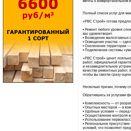
мечты о комфортабельном и
Полный список услуг для ма
«РВС Строй» готова предлож
• Ремонт любого уровня сло
вас удовлетворит.
• Возведение малоэтажных 
• Освещение участка — сдел
• Озеленение территории — 
• Подключение системы «ум
«РВС Строй» ценит лояльнос
работ, официальной гаранти
и незамедлительное устране
качестве ремонтных работ, 
чтобы вы смогли сразу оцен
Несколько причин, почему с
Обратившись за услугами фи
• Комплексность — от разра
• Опытных мастеров — в ко
• Удобные условия — перед 
• Осуществление контроля к
• Использование первоклас
• Региональное присутствие
условий, что позволяет пре