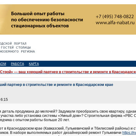
БОМ
РАБОТА
КАРТА
Строй» — ваш хороший партнер в строительстве и ремонте в Краснодарск
ий партнер в строительстве и ремонте в Краснодарском крае
 6:15
ая деталь продумана до мелочей? Задумали преобразить свою квартиру, однак
 участка либо установка системы «Умный дом»? Строительная фирма «РВС С
ядчика с опытом работы больше 20 лет.
т в Краснодарском крае (Кавказский, Гулькевичский и Тбилисский районы) и 
ников. В наборе выполняемых работ дизайнерский ремонт Гулькевичи
https://r