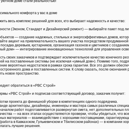
 уютном доме стали реальностью!
ксимального комфорта у вас в доме
ить весь комплекс решений для всех, кто выбирает надежность и качество:
жности (Эконом, Стандарт и Дизайнерский ремонт) — выбирайте пакет под ли
объектов — создание надежных, стильных и энергоэффективных домов, кото
айте акцент на привлекательность вашего участка посредством продуманной 
посадка деревьев, кустарников, организация газонов и цветников с создание
ный дом» — интегрирование инновационных технологий для управления осве
ть своих заказчиков и подтверждает исключительное качество конечного ре
ей на поставленные системы (не исключая «умный дом»). Помимо того, под
ние вероятных недостатков в рамках срока гарантии. Все это должен обеспе
построенного дома и поставленных систем. К слову сказать, после окончани
ить новое пространство.
ледует обратиться в «РВС Строй»
рмы «РВС Строй» и подписав соответствующий договор, заказчик получит:
ботки проекта до финишной уборки в компетенциях одного подрядчика.
манде архитекторы, дизайнеры, инженеры и мастера самых различных специа
началом работ подготавливается развернутая смета, нет дополнительных пла
ачества — на всех этапах осуществляются проверки, чтобы убедиться, что вс
сных материалов — взаимодействие с хорошими поставщиками, гарантирующи
 (работа в Кавказском, Гулькевичском и Тбилисском районах) — в компании 
длагать лучшие решения.