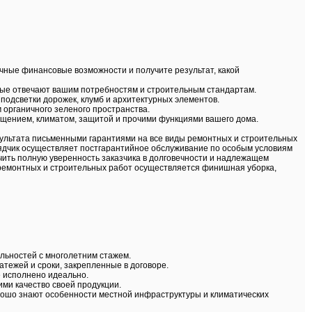
чные финансовые возможности и получите результат, какой
рые отвечают вашим потребностям и строительным стандартам.
подсветки дорожек, клумб и архитектурных элементов.
м органичного зеленого пространства.
щением, климатом, защитой и прочими функциями вашего дома.
зультата письменными гарантиями на все виды ремонтных и строительных
рядчик осуществляет постгарантийное обслуживание по особым условиям
чить полную уверенность заказчика в долговечности и надлежащем
я ремонтных и строительных работ осуществляется финишная уборка,
льностей с многолетним стажем.
тежей и сроки, закрепленные в договоре.
е исполнено идеально.
ми качество своей продукции.
хорошо знают особенности местной инфраструктуры и климатических