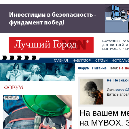
ГЛАВНАЯ
НАВИГАТОР
СТАТЬИ
ФОТОАЛЬ
Форум
|
Питание
| Тема:
Не зн
Re: Не знаю 
Имя:
sergey1
Дата: 9 апрел
На вашем ме
на MYBOX. Э