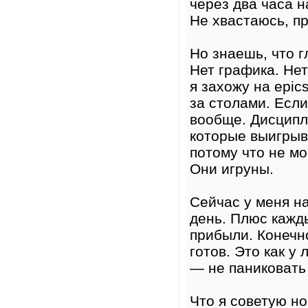
через два часа н
Не хвастаюсь, пр
Но знаешь, что г
Нет графика. Нет
я захожу на epic
за столами. Если
вообще. Дисципл
которые выигрыва
потому что не м
Они игруны.
Сейчас у меня н
день. Плюс кажд
прибыли. Конечно
готов. Это как у
— не паниковать 
Что я советую но