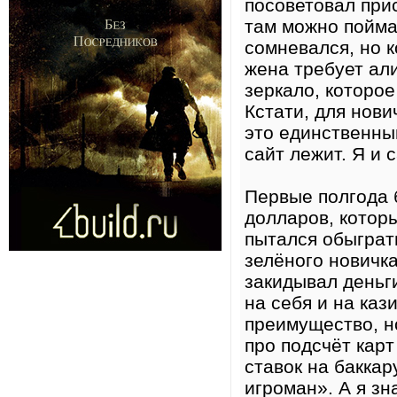
посоветовал при
там можно поймат
сомневался, но 
жена требует ал
зеркало, которое
Кстати, для нови
это единственны
сайт лежит. Я и 
Первые полгода 
долларов, которы
пытался обыграт
зелёного новичка
закидывал деньги
на себя и на каз
преимущество, но
про подсчёт карт
ставок на баккар
игроман». А я з