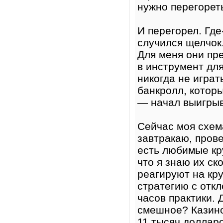
нужно перегореть
И перегорел. Гд
случился щелчок.
Для меня они пр
в инструмент для
никогда не играт
банкролл, которы
— начал выигрыв
Сейчас моя схема
завтракаю, пров
есть любимые кр
что я знаю их ск
реагируют на кр
стратегию с откл
часов практики. 
смешное? Казино
11 тысяч долларо