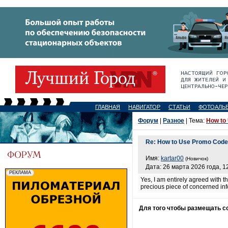
ГЛАВНАЯ
НАВИГАТОР
СТАТЬИ
ФОТОАЛЬ
Форум
|
Разное
| Тема:
How to
Re: How to Use Promo Code 
Имя:
kartar00
(Новичок)
Дата: 26 марта 2026 года, 1
Yes, I am entirely agreed with th
precious piece of concerned info
Для того чтобы размещать 