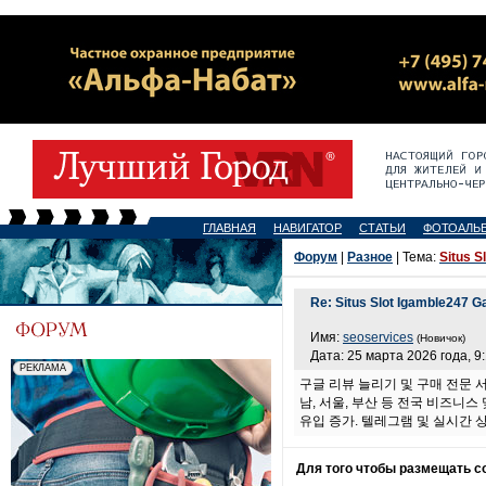
ГЛАВНАЯ
НАВИГАТОР
СТАТЬИ
ФОТОАЛЬ
Форум
|
Разное
| Тема:
Situs S
Re: Situs Slot Igamble247 Ga
Имя:
seoservices
(Новичок)
Дата: 25 марта 2026 года, 9
구글 리뷰 늘리기 및 구매 전문 서
남, 서울, 부산 등 전국 비즈니스
유입 증가. 텔레그램 및 실시간 
Для того чтобы размещать 