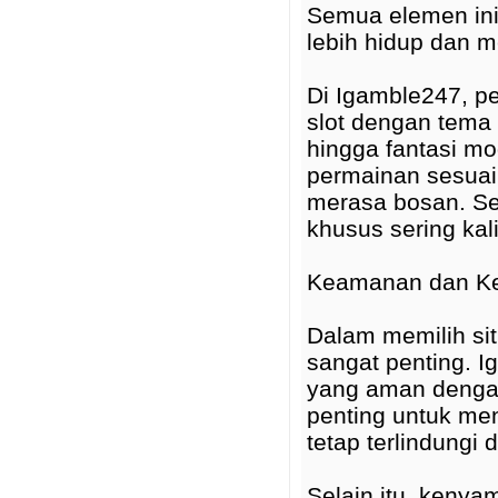
Semua elemen ini
lebih hidup dan m
Di Igamble247, p
slot dengan tema 
hingga fantasi mo
permainan sesuai
merasa bosan. Sela
khusus sering ka
Keamanan dan K
Dalam memilih sit
sangat penting. 
yang aman dengan
penting untuk men
tetap terlindungi d
Selain itu, kenya