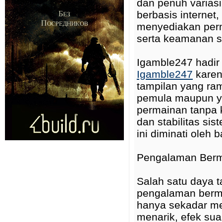
dan penuh varias
berbasis internet
menyediakan per
serta keamanan s
Igamble247 hadir 
Igamble247
karen
tampilan yang ra
pemula maupun y
permainan tanpa k
dan stabilitas si
ini diminati oleh
Pengalaman Berm
Salah satu daya t
pengalaman bermai
hanya sekadar me
menarik, efek suar