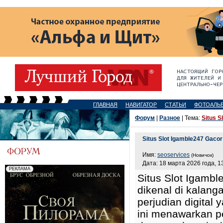
ГЛАВНАЯ
НАВИГАТОР
СТАТЬИ
ФОТОАЛЬ
Форум
|
Разное
| Тема:
Situs S
Situs Slot Igamble247 Gacor 
Имя:
seoservices
(Новичок)
Дата: 18 марта 2026 года, 1
Situs Slot Igamb
dikenal di kalang
perjudian digital
ini menawarkan p