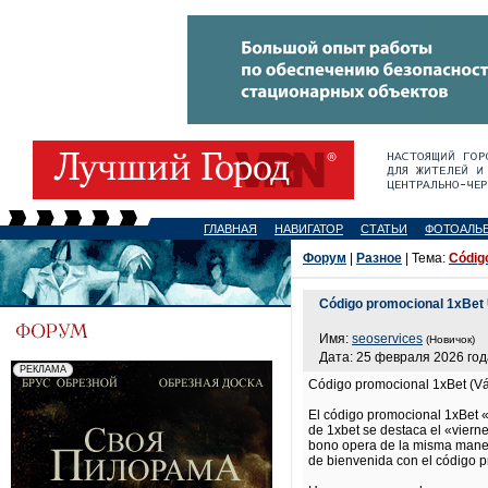
ГЛАВНАЯ
НАВИГАТОР
СТАТЬИ
ФОТОАЛЬ
Форум
|
Разное
| Тема:
Códig
Código promocional 1xBe
Имя:
seoservices
(Новичок)
Дата: 25 февраля 2026 год
Código promocional 1xBet (Vá
El código promocional 1xBet 
de 1xbet se destaca el «viern
bono opera de la misma maner
de bienvenida con el código p