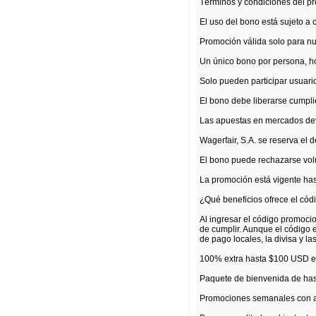
Términos y condiciones del p
El uso del bono está sujeto a 
Promoción válida solo para nu
Un único bono por persona, hog
Solo pueden participar usuari
El bono debe liberarse cumplie
Las apuestas en mercados devu
Wagerfair, S.A. se reserva el 
El bono puede rechazarse volu
La promoción está vigente has
¿Qué beneficios ofrece el có
Al ingresar el código promoc
de cumplir. Aunque el código 
de pago locales, la divisa y l
100% extra hasta $100 USD en
Paquete de bienvenida de has
Promociones semanales con ap