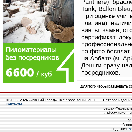
Panthère), брасле
Tank, Ballon Bleu
При оценке учит
платина), налич
винты, замки, от
сертификат, док
профессионально
по фото бесплатн
на Арбате (м. Ар
Деньги сразу нал
посредников.
Для того чтобы размещать 
© 2005–2026 «Лучший Город». Все права защищены.
Сетевое издание 
Контакты
Выдан Федеральн
информационных
У
Главн
Редакция:
s