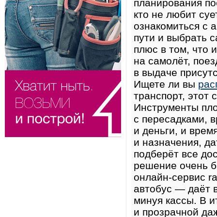
планирования по
кто не любит су
ознакомиться с 
пути и выбрать 
плюс в том, что 
на самолёт, поез
в выдаче присутс
Ищете ли вы
рас
транспорт, этот 
Инструменты пло
с пересадками, в
и деньги, и врем
и назначения, д
подберёт все до
решение очень б
онлайн-сервис ra
автобус — даёт в
минуя кассы. В и
и прозрачной даж