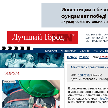
ГЛАВНАЯ
НАВИГАТОР
СТАТЬИ
ФОТОАЛЬ
Форум
|
Разное
| Тема:
Агент
Агентство «Гравитация» 
Имя:
nogjfyjyhf
(Новичок)
Дата: 20 февраля 2026 год
В современном мире желани
и масштабности. Наружная 
Агентство «Гравитация» сп
Краснодарского края
https:/
быть замеченными и выделит