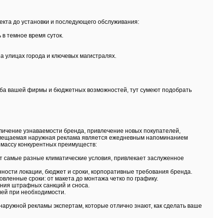
кта до установки и последующего обслуживания:
 в темное время суток.
а улицах города и ключевых магистралях.
аба вашей фирмы и бюджетных возможностей, тут сумеют подобрать
еличение узнаваемости бренда, привлечение новых покупателей,
змещаемая наружная реклама является ежедневным напоминанием
 массу конкурентных преимуществ:
ет самые разные климатические условия, привлекает заслуженное
ности локации, бюджет и сроки, корпоративные требования бренда.
овленные сроки: от макета до монтажа четко по графику.
ения штрафных санкций и сноса.
лей при необходимости.
наружной рекламы экспертам, которые отлично знают, как сделать ваше