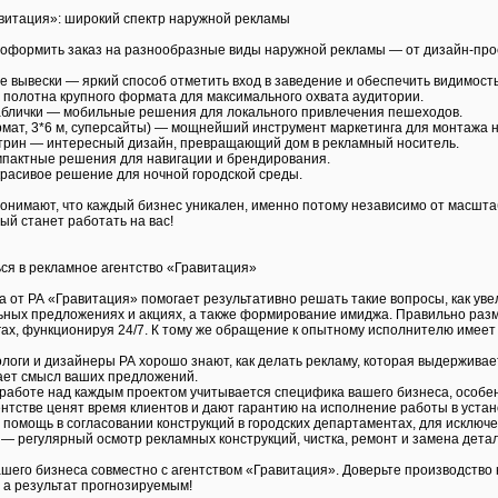
авитация»: широкий спектр наружной рекламы
 оформить заказ на разнообразные виды наружной рекламы — от дизайн-прое
е вывески — яркий способ отметить вход в заведение и обеспечить видимость
 полотна крупного формата для максимального охвата аудитории.
аблички — мобильные решения для локального привлечения пешеходов.
мат, 3*6 м, суперсайты) — мощнейший инструмент маркетинга для монтажа н
трин — интересный дизайн, превращающий дом в рекламный носитель.
омпактные решения для навигации и брендирования.
расивое решение для ночной городской среды.
понимают, что каждый бизнес уникален, именно потому независимо от масшт
ый станет работать на вас!
ся в рекламное агентство «Гравитация»
 от РА «Гравитация» помогает результативно решать такие вопросы, как ув
ных предложениях и акциях, а также формирование имиджа. Правильно ра
гах, функционируя 24/7. К тому же обращение к опытному исполнителю имеет
ологи и дизайнеры РА хорошо знают, как делать рекламу, которая выдержива
ает смысл ваших предложений.
работе над каждым проектом учитывается специфика вашего бизнеса, особен
ентстве ценят время клиентов и дают гарантию на исполнение работы в устан
помощь в согласовании конструкций в городских департаментах, для исключ
 — регулярный осмотр рекламных конструкций, чистка, ремонт и замена дета
шего бизнеса совместно с агентством «Гравитация». Доверьте производство 
 а результат прогнозируемым!