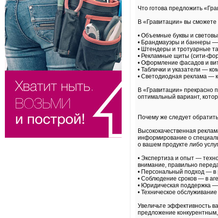
Что готова предложить «Гр
В «Гравитации» вы сможете
• Объемные буквы и световы
• Брандмауэры и баннеры —
• Штендеры и тротуарные т
• Рекламные щиты (сити-фор
• Оформление фасадов и ви
• Таблички и указатели — к
• Светодиодная реклама — к
В «Гравитации» прекрасно 
оптимальный вариант, котор
Почему же следует обратить
Высококачественная реклама
информирование о специаль
о вашем продукте либо услу
• Экспертиза и опыт — техн
внимание, правильно перед
• Персональный подход — в 
• Соблюдение сроков — в аг
• Юридическая поддержка — 
• Техническое обслуживание
Увеличьте эффективность ва
предложение конкурентным,