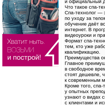
и официальный д
Что такое спа-т
Спа-технолог — 
по уходу за тел
обучение даёт в
интернет. В про
видеоуроки и пр
Формат спа-техно
тем, кто уже раб
квалификацию.
Преимущества о
Главное преимущ
в свободное вре
стоят дешевле, 
к современным м
Кроме того, спа-
у опытных препо
узнают о видах 
с клиентами и и