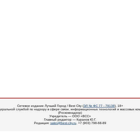
Сетевое издание Лучший Город / Best City (
ЭЛ № ФС 77 - 79138
), 18+
еральной службой по надзору в сфере связи, информационных технологий и массовых ко
(Роскомнадзор)
Учредитель — ООО «ВСС»
Главный редактор — Куранов Ю.Г.
Редакция:
sales@best-city.ru
, +7 (903) 798-68-89