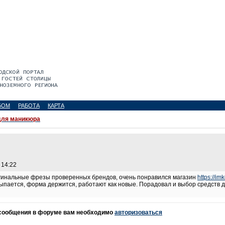
БОМ
РАБОТА
КАРТА
для маникюра
 14:22
ригинальные фрезы проверенных брендов, очень понравился магазин
https://im
ыпается, форма держится, работают как новые. Порадовал и выбор средств д
 сообщения в форуме вам необходимо
авторизоваться