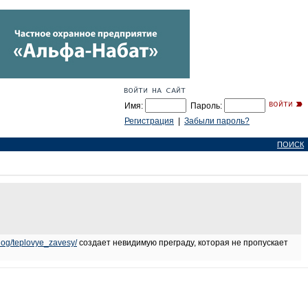
Имя:
Пароль:
Регистрация
|
Забыли пароль?
ПОИСК
alog/teplovye_zavesy/
создает невидимую преграду, которая не пропускает