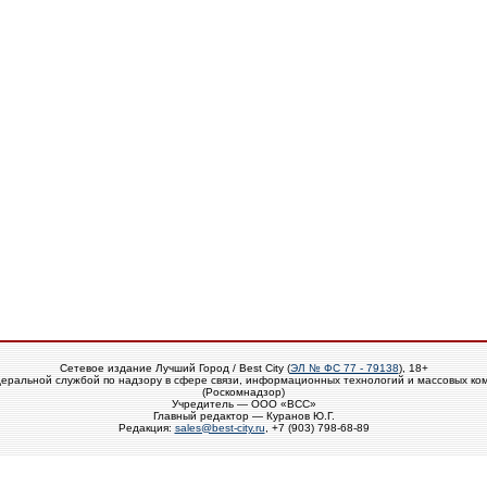
Сетевое издание Лучший Город / Best City (
ЭЛ № ФС 77 - 79138
), 18+
еральной службой по надзору в сфере связи, информационных технологий и массовых ко
(Роскомнадзор)
Учредитель — ООО «ВСС»
Главный редактор — Куранов Ю.Г.
Редакция:
sales@best-city.ru
, +7 (903) 798-68-89