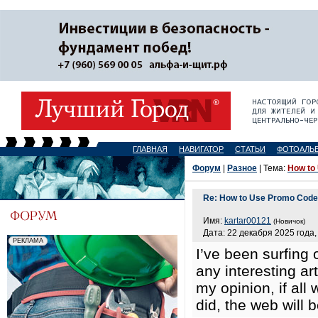
ГЛАВНАЯ
НАВИГАТОР
СТАТЬИ
ФОТОАЛЬ
Форум
|
Разное
| Тема:
How to
Re: How to Use Promo Code 
Имя:
kartar00121
(Новичок)
Дата: 22 декабря 2025 года,
I’ve been surfing 
any interesting art
my opinion, if al
did, the web will 