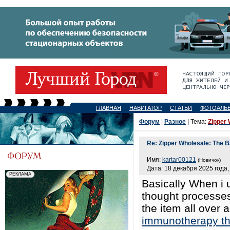
ГЛАВНАЯ
НАВИГАТОР
СТАТЬИ
ФОТОАЛЬ
Форум
|
Разное
| Тема:
Zipper 
Re: Zipper Wholesale: The B
Имя:
kartar00121
(Новичок)
Дата: 18 декабря 2025 года,
Basically When i 
thought processes
the item all over 
immunotherapy that