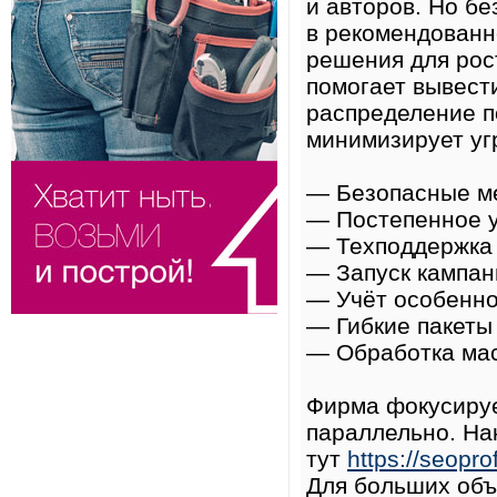
и авторов. Но бе
в рекомендованн
решения для рос
помогает вывест
распределение п
минимизирует уг
— Безопасные ме
— Постепенное ув
— Техподдержка 
— Запуск кампан
— Учёт особенно
— Гибкие пакеты
— Обработка мас
Фирма фокусируе
параллельно. На
тут
https://seoprof
Для больших объ