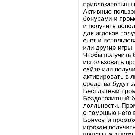
привлекательны 
Активные пользо
бонусами и пром
и получить допо
для игроков пол
счет и использов
или другие игры.
Чтобы получить 
использовать пр
сайте или получ
активировать в л
средства будут з
Бесплатный пром
Бездепозитный б
лояльности. Про
с помощью него 
Бонусы и промок
игрокам получит
шансы на выигры