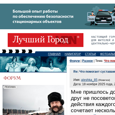
ГЛАВНАЯ
НАВИГАТОР
СТАТЬИ
ФОТОАЛЬ
Форум
|
Разное
| Тема:
Что по
Re: Что помогает сустава
Имя:
aleshka_85
(Новичок)
Дата: 18 ноября 2025 года, 
Мне пришлось до
друг не посовето
действия каждог
сочетает нескол