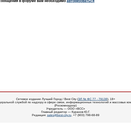
 сообщения в форуме вам необходимо
авторизоваться
Сетевое издание Лучший Город / Best City (
ЭЛ № ФС 77 - 79138
), 18+
еральной службой по надзору в сфере связи, информационных технологий и массовых ко
(Роскомнадзор)
Учредитель — ООО «ВСС»
Главный редактор — Куранов Ю.Г.
Редакция:
sales@best-city.ru
, +7 (903) 798-68-89