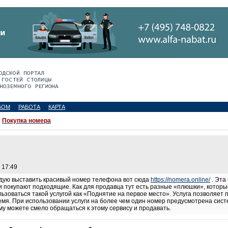
БОМ
РАБОТА
КАРТА
:
Покупка номера
 17:49
ндую выставить красивый номер телефона вот сюда
https://nomera.online/
. Эта
и покупают подходящие. Как для продавца тут есть разные «плюшки», котор
ьзоваться такой услугой как «Поднятие на первое место». Услуга позволяет 
емя. При использовании услуги на более чем один номер предусмотрена систе
му можете смело обращаться к этому сервису и продавать.