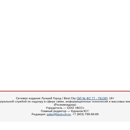
Сетевое издание Лучший Город / Best City (
ЭЛ № ФС 77 - 79138
), 18+
еральной службой по надзору в сфере связи, информационных технологий и массовых ко
(Роскомнадзор)
Учредитель — ООО «ВСС»
Главный редактор — Куранов Ю.Г.
Редакция:
sales@best-city.ru
, +7 (903) 798-68-89