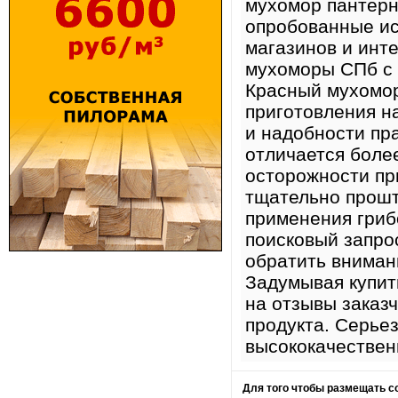
мухомор пантерн
опробованные ис
магазинов и инт
мухоморы СПб с 
Красный мухомор
приготовления на
и надобности пр
отличается боле
осторожности пр
тщательно прошт
применения гриб
поисковый запр
обратить вниман
Задумывая купит
на отзывы заказ
продукта. Серье
высококачествен
Для того чтобы размещать 