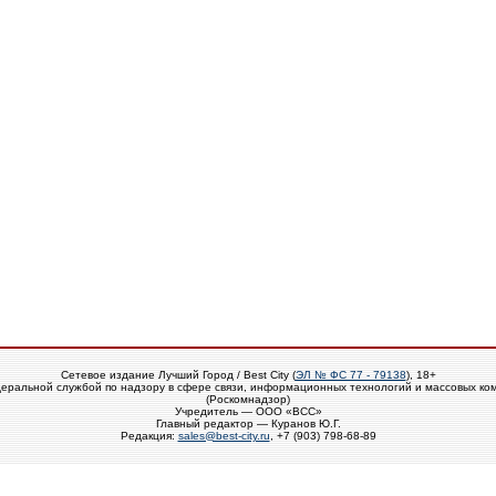
Сетевое издание Лучший Город / Best City (
ЭЛ № ФС 77 - 79138
), 18+
еральной службой по надзору в сфере связи, информационных технологий и массовых ко
(Роскомнадзор)
Учредитель — ООО «ВСС»
Главный редактор — Куранов Ю.Г.
Редакция:
sales@best-city.ru
, +7 (903) 798-68-89