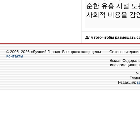
순한 유흥 시설 또
사회적 비용을 감
Для того чтобы размещать 
© 2005–2026 «Лучший Город». Все права защищены.
Сетевое издание 
Контакты
Выдан Федеральн
информационных
У
Главн
Редакция:
s