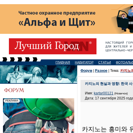
ГЛАВНАЯ
НАВИГАТОР
СТАТЬИ
ФОТОАЛЬ
Форум
|
Разное
| Тема:
카지노의
카지노의 현실과 영향: 한국 사
Имя:
kartar00121
(Новичок)
Дата: 17 сентября 2025 года
카지노는 흥미와 유