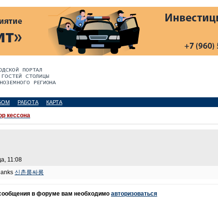
БОМ
РАБОТА
КАРТА
р кессона
а, 11:08
thanks
신촌룸싸롱
 сообщения в форуме вам необходимо
авторизоваться