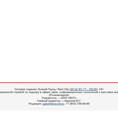
Сетевое издание Лучший Город / Best City (
ЭЛ № ФС 77 - 79138
), 18+
еральной службой по надзору в сфере связи, информационных технологий и массовых ко
(Роскомнадзор)
Учредитель — ООО «ВСС»
Главный редактор — Куранов Ю.Г.
Редакция:
sales@best-city.ru
, +7 (903) 798-68-89