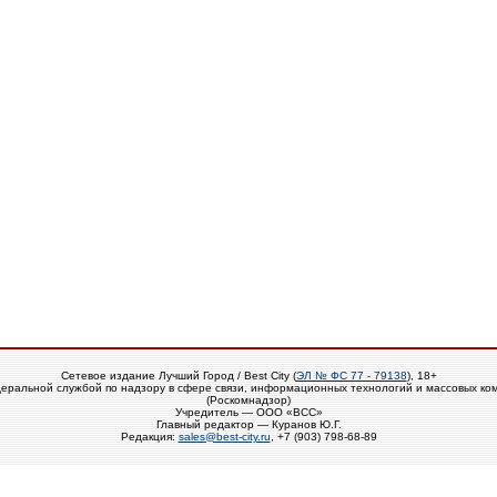
Сетевое издание Лучший Город / Best City (
ЭЛ № ФС 77 - 79138
), 18+
еральной службой по надзору в сфере связи, информационных технологий и массовых ко
(Роскомнадзор)
Учредитель — ООО «ВСС»
Главный редактор — Куранов Ю.Г.
Редакция:
sales@best-city.ru
, +7 (903) 798-68-89