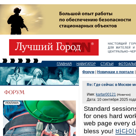
ГЛАВНАЯ
НАВИГАТОР
СТАТЬИ
ФОТОАЛЬ
Форум
|
Новичкам о портале
|
Re: Где сейчас в Москве 
Имя:
kartar00121
(Новичок)
Дата: 10 сентября 2025 года
Standard sessions
for ones hard work
web page every day
bless you!
바다이