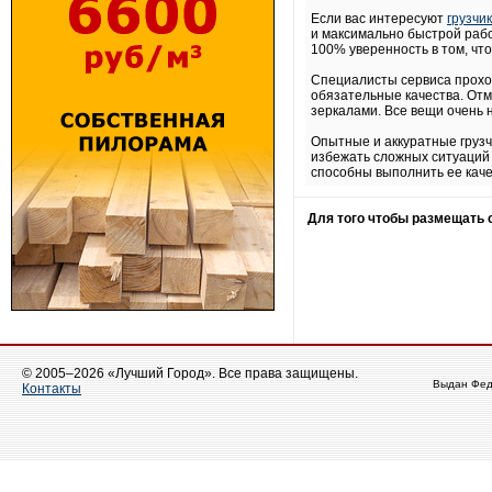
Если вас интересуют
грузчи
и максимально быстрой рабо
100% уверенность в том, что
Специалисты сервиса проход
обязательные качества. Отм
зеркалами. Все вещи очень 
Опытные и аккуратные грузч
избежать сложных ситуаций 
способны выполнить ее каче
Для того чтобы размещать
© 2005–2026 «Лучший Город». Все права защищены.
Выдан Фед
Контакты