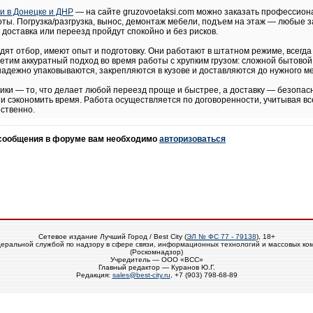
ки в Донецке и ДНР
— на сайте gruzovoetaksi.com можно заказать профессио
ты. Погрузка/разгрузка, вынос, демонтаж мебели, подъем на этаж — любые з
 доставка или переезд пройдут спокойно и без рисков.
ят отбор, имеют опыт и подготовку. Они работают в штатном режиме, всегда
етим аккуратный подход во время работы с хрупким грузом: сложной бытовой
надежно упаковываются, закрепляются в кузове и доставляются до нужного ме
ики — то, что делает любой переезд проще и быстрее, а доставку — безопасн
и сэкономить время. Работа осуществляется по договоренности, учитывая вс
ственно.
 сообщения в форуме вам необходимо
авторизоваться
Сетевое издание Лучший Город / Best City (
ЭЛ № ФС 77 - 79138
), 18+
еральной службой по надзору в сфере связи, информационных технологий и массовых ко
(Роскомнадзор)
Учредитель — ООО «ВСС»
Главный редактор — Куранов Ю.Г.
Редакция:
sales@best-city.ru
, +7 (903) 798-68-89