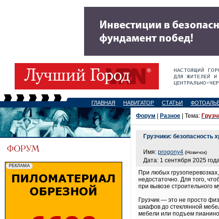
ГЛАВНАЯ
НАВИГАТОР
СТАТЬИ
ФОТОАЛЬ
Форум
|
Разное
| Тема:
Грузч
Грузчики: безопасность х
Имя:
progony4
(Новичок)
Дата: 1 сентября 2025 года
При любых грузоперевозках,
недостаточно. Для того, чт
при вывозе строительного м
Грузчик — это не просто фи
шкафов до стеклянной мебел
мебели или подъем пианино 