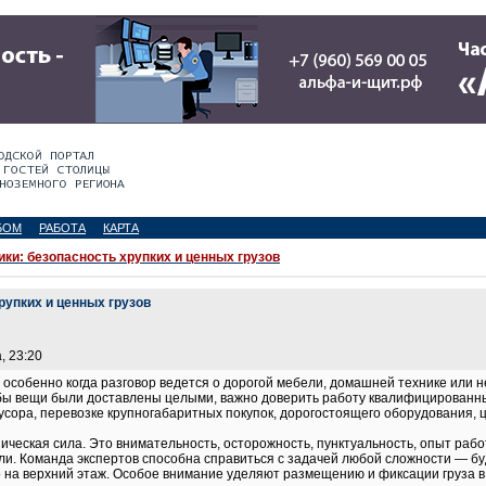
БОМ
РАБОТА
КАРТА
ики: безопасность хрупких и ценных грузов
рупких и ценных грузов
, 23:20
 особенно когда разговор ведется о дорогой мебели, домашней технике или 
обы вещи были доставлены целыми, важно доверить работу квалифицированным
усора, перевозке крупногабаритных покупок, дорогостоящего оборудования, ц
зическая сила. Это внимательность, осторожность, пунктуальность, опыт ра
и. Команда экспертов способна справиться с задачей любой сложности — бу
на верхний этаж. Особое внимание уделяют размещению и фиксации груза в 