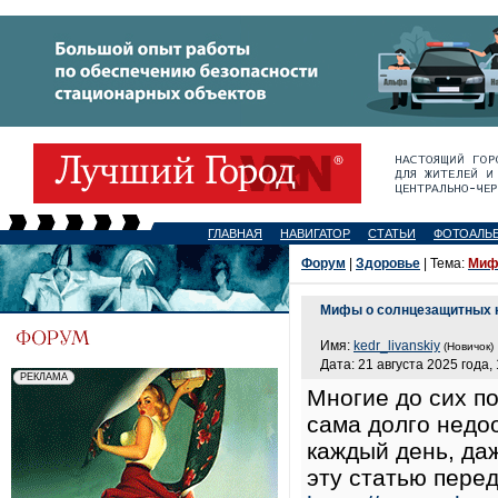
ГЛАВНАЯ
НАВИГАТОР
СТАТЬИ
ФОТОАЛЬ
Форум
|
Здоровье
| Тема:
Миф
Мифы о солнцезащитных к
Имя:
kedr_livanskiy
(Новичок)
Дата: 21 августа 2025 года,
Многие до сих п
сама долго недо
каждый день, да
эту статью перед