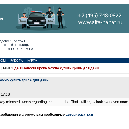
БОМ
РАБОТА
КАРТА
| Тема:
Где в Новосибирске можно купить гриль для дачи
можно купить гриль для дачи
 17:18
wly released tweets regarding the headache, That i will enjoy look over even more
 сообщения в форуме вам необходимо
авторизоваться