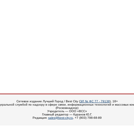
Сетевое издание Лучший Город / Best City (
ЭЛ № ФС 77 - 79138
), 18+
еральной службой по надзору в сфере связи, информационных технологий и массовых ко
(Роскомнадзор)
Учредитель — ООО «ВСС»
Главный редактор — Куранов Ю.Г.
Редакция:
sales@best-city.ru
, +7 (903) 798-68-89