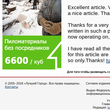
Excellent article. 
a nice article. Th
Thanks for a very 
written in such a 
now operating on, 
I have read all t
for this article ar
so only.Thanks!
t
Для того чтобы размещать 
© 2005–2026 «Лучший Город». Все права защищены.
Сетевое издание 
Контакты
Выдан Федеральн
информационных
У
Главн
Редакция:
s