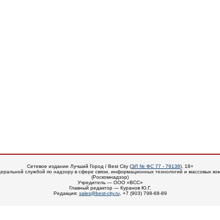
Сетевое издание Лучший Город / Best City (
ЭЛ № ФС 77 - 79138
), 18+
еральной службой по надзору в сфере связи, информационных технологий и массовых ко
(Роскомнадзор)
Учредитель — ООО «ВСС»
Главный редактор — Куранов Ю.Г.
Редакция:
sales@best-city.ru
, +7 (903) 798-68-89