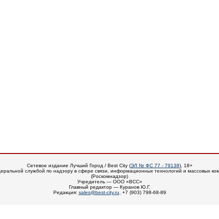
Сетевое издание Лучший Город / Best City (
ЭЛ № ФС 77 - 79138
), 18+
еральной службой по надзору в сфере связи, информационных технологий и массовых ко
(Роскомнадзор)
Учредитель — ООО «ВСС»
Главный редактор — Куранов Ю.Г.
Редакция:
sales@best-city.ru
, +7 (903) 798-68-89