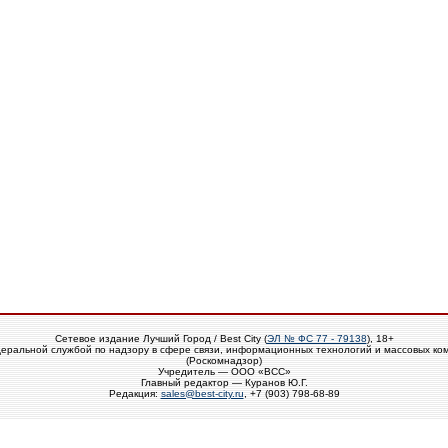
Сетевое издание Лучший Город / Best City (
ЭЛ № ФС 77 - 79138
), 18+
еральной службой по надзору в сфере связи, информационных технологий и массовых ко
(Роскомнадзор)
Учредитель — ООО «ВСС»
Главный редактор — Куранов Ю.Г.
Редакция:
sales@best-city.ru
, +7 (903) 798-68-89