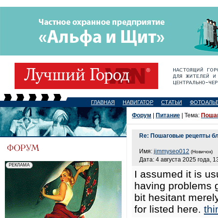
ГЛАВНАЯ
НАВИГАТОР
СТАТЬИ
ФОТОАЛЬ
Форум
|
Питание
| Тема:
Поша
Re: Пошаговые рецепты б
Имя:
jimmyseo012
(Новичок)
Дата: 4 августа 2025 года, 1
I assumed it is us
having problems g
bit hesitant merel
for listed here.
thi